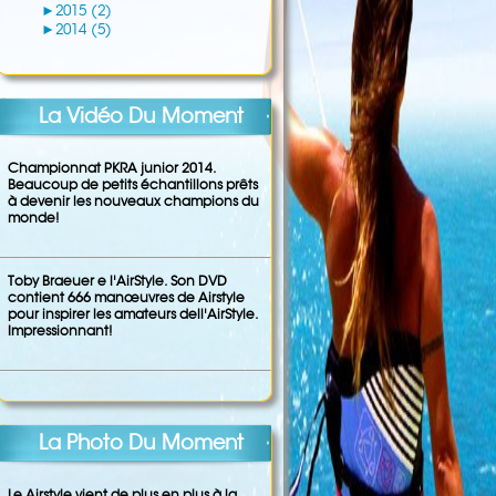
►
2015 (2)
►
2014 (5)
La Vidéo Du Moment
Championnat PKRA junior 2014.
Beaucoup de petits échantillons prêts
à devenir les nouveaux champions du
monde!
Toby Braeuer e l'AirStyle. Son DVD
contient 666 manœuvres de Airstyle
pour inspirer les amateurs dell'AirStyle.
Impressionnant!
La Photo Du Moment
Le Airstyle vient de plus en plus à la