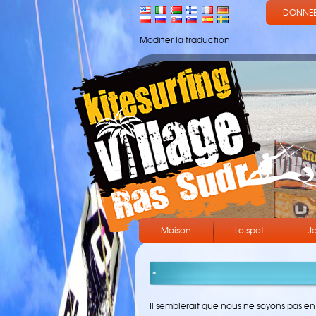
DONNEE
Modifier la traduction
Maison
Lo spot
Je
Il semblerait que nous ne soyons pas e