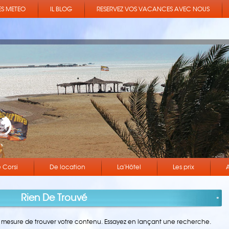
S METEO
IL BLOG
RESERVEZ VOS VACANCES AVEC NOUS
 Corsi
De location
La’Hôtel
Les prix
A
Rien De Trouvé
n mesure de trouver votre contenu. Essayez en lançant une recherche.