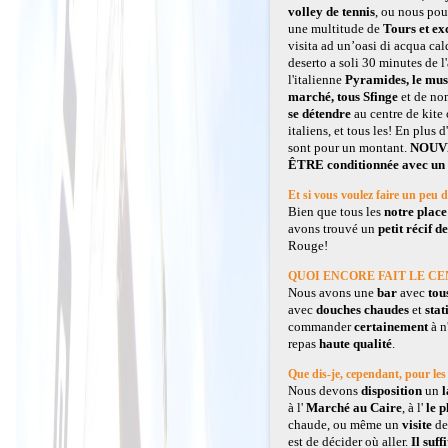
volley de tennis
, ou nous po
une multitude de
Tours et ex
visita ad un
’
oasi di acqua ca
deserto a soli
30 minutes de l'a
l'italienne
Pyramides, le mus
marché, tous Sfinge
et de nom
se détendre
au centre de kite
italiens, et tous les! En plus 
sont pour un montant.
NOUVEA
ÊTRE conditionnée avec un sa
Et si vous voulez faire un
Bien que tous les
notre place
avons trouvé un
petit récif d
Rouge!
QUOI ENCORE FAIT LE C
Nous avons une
bar
avec
tou
avec
douches chaudes
et
stat
commander
certainement
à n
repas
haute qualité
.
Que dis-je, cependant, pour 
Nous devons
disposition
un
l
à l'
Marché au Caire
, à l'
le 
chaude, ou même un
visite
de
est de décider où aller.
Il suff