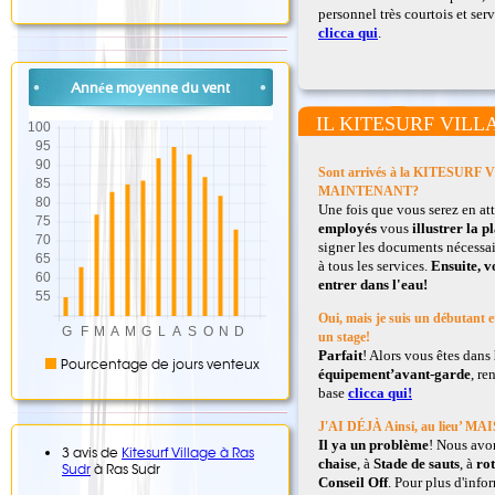
personnel très courtois et ser
clicca qui
.
Année moyenne du vent
IL KITESURF VILL
Sont arrivés à la KITESURF
MAINTENANT?
Une fois que vous serez en at
employés
vous
illustrer la p
signer les documents nécessai
à tous les services.
Ensuite, v
entrer dans l'eau!
Oui, mais je suis un débutant et
un stage!
Parfait
! Alors vous êtes dans
Pourcentage de jours venteux
équipement’avant-garde
, re
base
clicca qui!
J'AI DÉJÀ Ainsi, au lieu
Il ya un problème
! Nous avo
3 avis de
Kitesurf Village à Ras
chaise
, à
Stade de sauts
, à
rot
Sudr
à Ras Sudr
Conseil Off
. Pour plus d'info