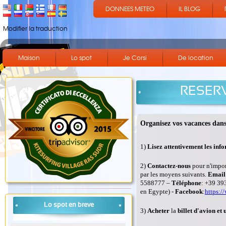
DONNEES METEO
IL BLOG
Modifier la traduction
Maison
Lo spot
Je Corsi
De location
RESER
Organisez vos vacances dans 
1)
Lisez attentivement les info
2)
Contactez-nous
pour n'impor
par les moyens suivants.
Email
5588777 –
Téléphone
: +39 393
en Egypte) -
Facebook
:
https:/
Lo spot en breve
3)
Acheter
la
billet d'avion
et 