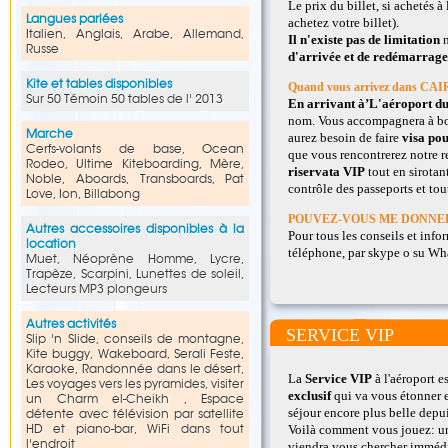
Le prix du billet, si achetés 
Langues parlées
achetez votre billet).
Italien, Anglais, Arabe, Allemand,
Il n'existe pas de limitation
Russe
d'arrivée et de redémarrage
Kite et tables disponibles
Quand vous arrivez dans C
Sur 50 Témoin 50 tables de l' 2013
En arrivant à’L'aéroport du
nom. Vous accompagnera à b
Marche
aurez besoin de faire
visa po
Cerfs-volants de base, Ocean
que vous rencontrerez notre 
Rodeo, Ultime Kiteboarding, Mère,
riservata
VIP
tout en sirotant
Noble, Aboards, Transboards, Pat
contrôle des passeports et tou
Love, Ion, Billabong
POUVEZ-VOUS ME DONNER
Autres accessoires disponibles à la
Pour tous les conseils et in
location
téléphone, par skype o su Wha
Muet, Néoprène Homme, Lycre,
Trapèze, Scarpini, Lunettes de soleil,
Lecteurs MP3 plongeurs
Autres activités
SERVICE VIP
Slip 'n Slide, conseils de montagne,
Kite buggy, Wakeboard, Serali Feste,
Karaoke, Randonnée dans le désert,
La
Service VIP
à l'aéroport e
Les voyages vers les pyramides, visiter
exclusif
qui va vous étonner e
un Charm el-Cheikh , Espace
séjour encore plus belle depui
détente avec télévision par satellite
HD et piano-bar, WiFi dans tout
Voilà comment vous jouez: 
l'endroit
viendra vous chercher imméd