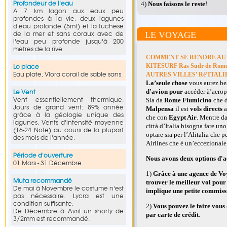
Profondeur de l'eau
4)
Nous faisons le reste
!
A 7 km lagon aux eaux peu
profondes à la vie, deux lagunes
d'eau profonde (5mt) et la tuchese
LE VOYAGE
de la mer et sans coraux avec de
l'eau peu profonde jusqu'à 200
mètres de la rive
COMMENT SE RENDRE AU
KITESURF Ras Sudr de Rome 
Lo place
Eau plate, Vlora corail de sable sans.
AUTRES VILLES’ Ré’ITALI
La’seule chose
vous aurez be
d'avion
pour
accéder à’
aerop
Le Vent
Vent essentiellement thermique.
Sia da
Rome Fiumicino
che 
Jours de grand vent: 89% année
Malpensa
il est
vols directs
a
grâce à la géologie unique des
che con
Egypt Air
.
Mentre da 
lagunes. Vents d'intensité moyenne
città d
’
Italia bisogna fare uno
(16-24 Note) au cours de la plupart
optare sia per l
’
Alitalia che p
des mois de l'année.
Airlines che è un
’
eccezionale
Période d'ouverture
Nous avons deux options d'a
01 Mars - 31 Décembre
1)
Grâce à une agence de Voy
Muta recommandé
trouver le meilleur vol pour
De mai à Novembre le costume n'est
implique une petite commiss
pas nécessaire. Lycra est une
condition suffisante.
2)
Vous pouvez le faire vous d
De Décembre à Avril un shorty de
par carte de crédit
.
3/2mm est recommandé.