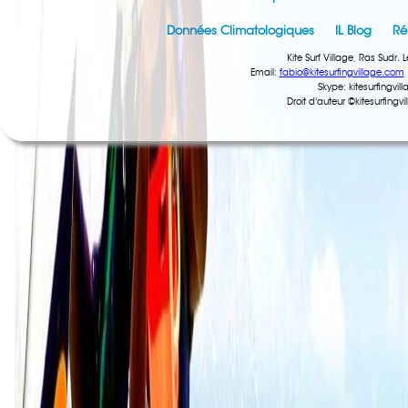
Données Climatologiques
IL Blog
Ré
Kite Surf Village, Ras Sudr
Email:
fabio@kitesurfingvillage.com
Skype: kitesurfingv
Droit d'auteur ©kitesurfing