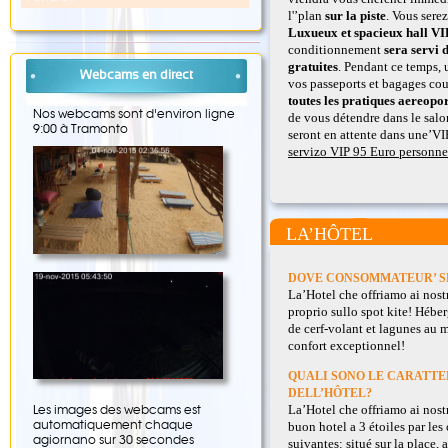
l'’plan
sur la piste
. Vous serez
Luxueux et spacieux hall VI
conditionnement
sera servi 
gratuites
. Pendant ce temps, 
Webcams en direct
vos passeports et bagages c
toutes les pratiques aereopo
Nos webcams sont d'environ ligne
de vous détendre dans le sal
9:00 à Tramonto
seront en attente dans une’VI
servizo VIP 95 Euro personne
LA’HÔTEL
DOVE CONSOMMATEUR’ S
La’
Hotel che offriamo ai nostr
proprio sullo spot kite
! Héber
de cerf-volant et lagunes au 
confort exceptionnel!
QUALI SONO LE CARATTE
DELL
’HÔTEL?
La’
Hotel che offriamo ai nostr
Les images des webcams est
automatiquement chaque
buon hotel a
3 étoiles par les
agiornano sur 30 secondes
suivantes: situé sur la place,