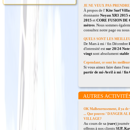
JE NE VEUX PAS PRENDRE 
À propos de l'
Kite Surf Vill
étonnante
Noyau XR3 2015 
2015
et
CORE FUSION DE 
mètres
. Nous sommes égalem
consultez notre page ou nous 
QUELS SONT LES MEILLE
De Mars à mi / fin Décembre
d'intensité est
sur 20/24 Note
vingt
sont absolument
stable
Cependant, ce sont les meilleu
Si vous aimez faire dans l'ea
partir de mi-Avril à mi / fin
AUTRES ACTIVITÉ
OK Malheureusement, il ya de 
... Que pouvez-’ DANGER AL K
VILLAGE?
Au cours de sa (
rare
) journée
offrons à nos clients
SUP, Kay