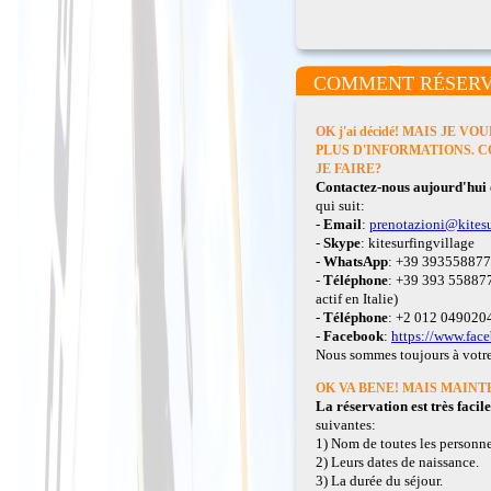
COMMENT RÉSER
OK j'ai décidé! MAIS JE V
PLUS D'INFORMATIONS. 
JE FAIRE?
Contactez-nous aujourd'hui
qui suit:
-
Email
:
prenotazioni@kitesu
-
Skype
: kitesurfingvillage
-
WhatsApp
: +39 39355887
-
Téléphone
: +39 393 5588777
actif en Italie)
-
Téléphone
: +2 012 04902043
-
Facebook
:
https://www.fac
Nous sommes toujours à votre
OK VA BENE! MAIS MAINTEN
La réservation est très facile
suivantes:
1) Nom de toutes les personne
2) Leurs dates de naissance.
3) La durée du séjour.