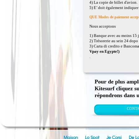
4) La copie de billet d'avion.
5) E’ doit également indiquer 
QUE Modes de paiement accep
Nous acceptons
1) Banque avec au moins 15 j
2) Trésorerie au sein 24
dopo 
3)
Carta di credito e Bancom
Vpay en Egypte!)
.
Pour de plus ample
Kitesurf cliquez s
répondrons dans un
CONTA
Maison
Lo Spot
Je Corsi
De L