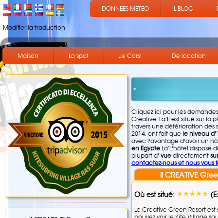
DONNEES METEO
IL BLOG
Modifier la traduction
Maison
Lo spot
Je Corsi
De location
Cliquez ici pour les demandes
Creative. La’Il est situé sur l
travers une détérioration des 
2014, ont fait que
le niveau d'
avec l'avantage d'avoir un hô
en Egypte
.La’L'hôtel dispose 
plupart d'
vue
directement
su
contactez-nous et nous vous f
Il CREATIVE Gree
Où est situé:
(E
Le Creative Green Resort est 
pouvez voir le Kite Village so