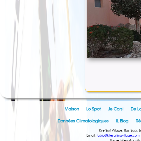
Maison
Lo Spot
Je Corsi
De L
Données Climatologiques
IL Blog
Ré
Kite Surf Village, Ras Sudr
Email:
fabio@kitesurfingvillage.com
Skype: kitesurfingv