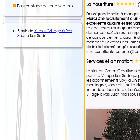
La nourriture:
(
Pourcentage de jours venteux
Dans’grande salle à manger son
Merci à’le recrutement d'un 
excellente qualité et très var
Le chef est aussi toujours di
3 avis de
Kitesurf Village à Ras
demandes spéciales. La impost
Sudr
à Ras Sudr
ce qui concerne la qualité de 
manger à l'extérieur du dîner
de fruits frais mélangés, snac
une excellente cuisine (Cout
Services et animation:
La station Green Creative n'
par Kite Village Ras Sudr qui 
les abonnements Sky), à un s
montagne, zone chillout e N
finlandese, bain turc et un’e
Village à Ras Sudr, mais sous