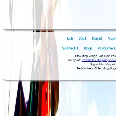
Koti
Spot
Kurssit
Vuok
Säätiedot
Blogi
Varaa Se 
Kitesurfing Village, Ras Sudr. 
Sähköposti:
fabio@kitesurfingvillage.co
Skype: kitesurfingv
Tekijänoikeus ©kitesurfingvill