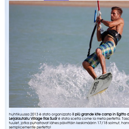
huhtikuussa 2013
è stato organizzato
il più grande kite camp in Egitto di
Leijalautailu Village Ras Sudr
è stata scelta come la meta perfetta
. Tas
tuulet, jotka puhaltavat lähes päivittäin keskimäärin 17/18 solmut,
hann
semplicemente perfetto
!