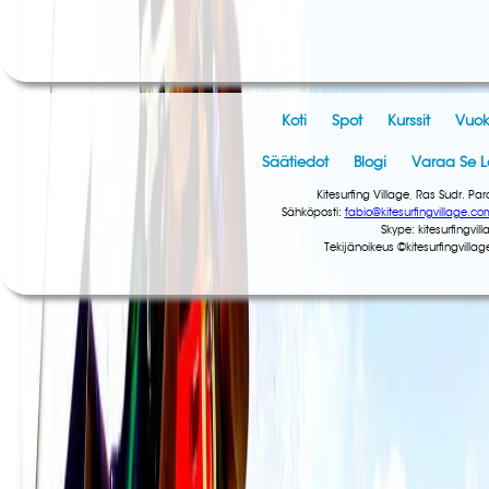
Koti
Spot
Kurssit
Vuok
Säätiedot
Blogi
Varaa Se 
Kitesurfing Village, Ras Sudr. 
Sähköposti:
fabio@kitesurfingvillage.co
Skype: kitesurfingv
Tekijänoikeus ©kitesurfingvill