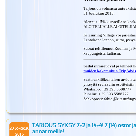
Tarjous on voimassa uutuuksist
31 Joulukuu 2015.
Alennus 15% kursseilla se koske
ALOITELIJALLE ALOITELIJA
Kitesurfing Village voi järjestä
Lentokone lennon, siirto, pysyä 
Suorat reittilennot Rooman ja M
kaupungeista Italiassa.
Sadat ihmiset ovat jo tehnee
muiden kokemuksia TripAdvi
Saat henkilökohtaisen arvion tai
yhteyttä seuraaviin osoitteisiin:
Whatsapp: +39 393 5588777
Puhelin: + 39 393 5588777
Sähköposti: fabio@kitesurfing
TARJOUS SYKSY 7+2 ja 14+4! 7 (14) ostot ja
20 Lokakuu
annat meille!
2015