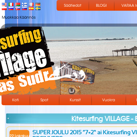
Säätiedot
BLOGI
VARAA 
Muokkaa Käännös
Koti
Spot
Kurssit
Vuokra
Kitesurfing VILLAGE - 
SUPER JOULU 2015 “7+2” ai Kitesurfing VI
22 Lokakuu