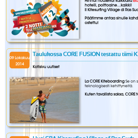
Hinnat nousevat kaikkialla
El
hotelli, polttoaine…kaikki!
Il Kitesurfing Village di Ras 
Päätimme antaa sinulle kahd
ostettu!
Taulukossa CORE FUSION testattu tiimi Ki
09 Lokakuu
2014
Kotisivu uutiset
La CORE Kiteboarding
Se on s
teknologisesti kehittyneitä.
Kuten tavallista saksa, CORE 