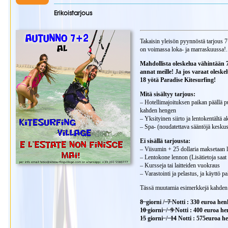
Erikoistarjous
Takaisin yleisön pyynnöstä tarjous 7
on voimassa loka- ja marraskuussa!.
Mahdollista oleskelua vähintään 
annat meille! Ja jos varaat oleske
18 yötä Paradise Kitesurfing!
Mitä sisältyy tarjous:
– Hotellimajoituksen paikan päällä 
kahden hengen
– Yksityinen siirto ja lentokentältä a
– Spa- (noudatettava sääntöjä kesku
Ei sisällä tarjousta:
– Viisumin + 25 dollaria maksetaan 
– Lentokone lennon (Lisätietoja saat 
– Kursseja tai laitteiden vuokraus
– Varastointi ja pelastus, ja käyttö p
Tässä muutamia esimerkkejä kahden
8̶ ̶ giorni / ̶ ̶7̶ Notti : 330 euroa 
1̶0̶ giorni ̶ / ̶ ̶9̶ Notti : 400 euroa
1̶5 giorni ̶ / ̶ ̶1̶4 Notti : 575euroa