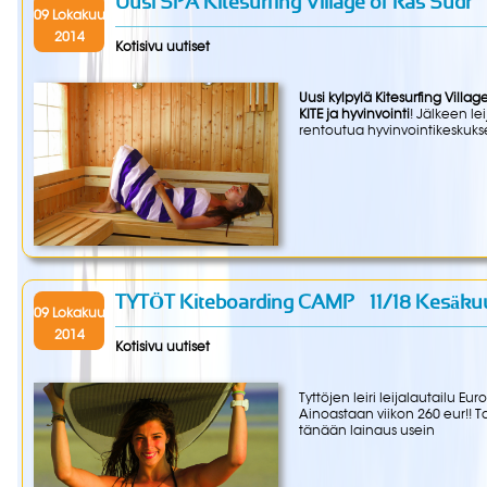
Uusi SPA Kitesurfing Village of Ras Sudr
09 Lokakuu
2014
Kotisivu uutiset
Uusi kylpylä Kitesurfing Villag
KITE ja hyvinvointi
! Jälkeen l
rentoutua hyvinvointikeskuk
TYTÖT Kiteboarding CAMP – 11/18 Kesäku
09 Lokakuu
2014
Kotisivu uutiset
Tyttöjen leiri leijalautailu 
Ainoastaan ​​viikon 260 eur!! T
tänään lainaus usein