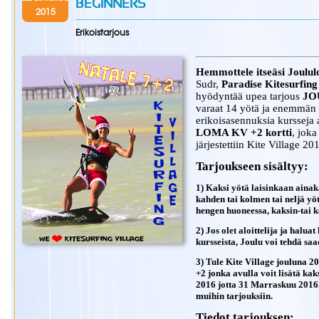
BEGINNERS
2015
Erikoistarjous
Hemmottele itseäsi Joulul
Sudr,
Paradise Kitesurfin
hyödyntää upea tarjous
JO
varaat 14 yötä ja enemmä
erikoisasennuksia kursseja a
LOMA KV +2 kortti
, joka
järjestettiin Kite Village 20
Tarjoukseen sisältyy:
1) Kaksi yötä laisinkaan aina
kahden tai kolmen tai neljä y
hengen huoneessa, kaksin-tai 
2) Jos olet aloittelija ja halua
kursseista, Joulu voi tehdä sa
3) Tule Kite Village jouluna 2
+2 jonka avulla voit lisätä ka
2016 jotta 31 Marraskuu 2016.
muihin tarjouksiin.
Tiedot tarjouksen: