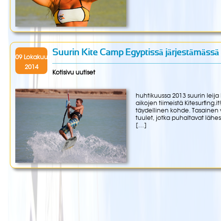
Suurin Kite Camp Egyptissä järjestämässä t
09 Lokakuu
2014
Kotisivu uutiset
huhtikuussa 2013 suurin leija l
aikojen tiimeistä Kitesurfing.it
täydellinen kohde. Tasainen ve
tuulet, jotka puhaltavat lähe
[…]