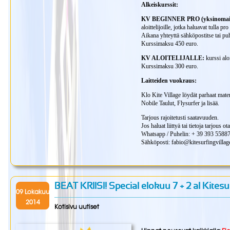
Alkeiskurssit:
KV BEGINNER PRO (yksinomaine
aloittelijoille, jotka haluavat tulla p
Aikana yhteyttä sähköpostitse tai pu
Kurssimaksu 450 euro.
KV ALOITELIJALLE:
kurssi aloi
Kurssimaksu 300 euro.
Laitteiden vuokraus:
Klo Kite Village löydät parhaat mate
Nobile Taulut, Flysurfer ja lisää.
Tarjous rajoitetusti saatavuuden.
Jos haluat liittyä tai tietoja tarjous o
Whatsapp / Puhelin: + 39 393 5588
Sähköposti: fabio@kitesurfingvilla
BEAT KRIISI! Special elokuu 7 + 2 al Kitesur
09 Lokakuu
2014
Kotisivu uutiset