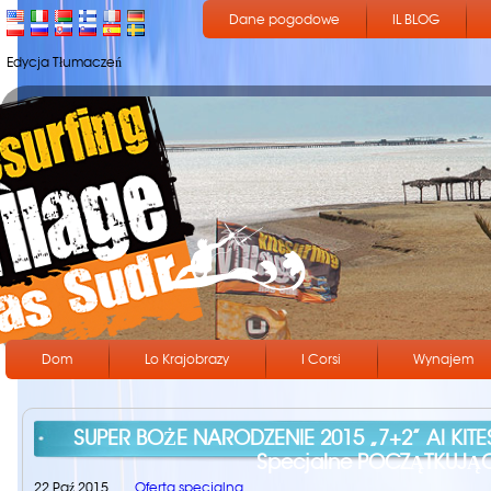
Dane pogodowe
IL BLOG
Edycja Tłumaczeń
Dom
Lo Krajobrazy
I Corsi
Wynajem
SUPER BOŻE NARODZENIE 2015 „7+2” Al KITE
Specjalne POCZĄTKUJĄ
22 Paź,2015
Oferta specjalna