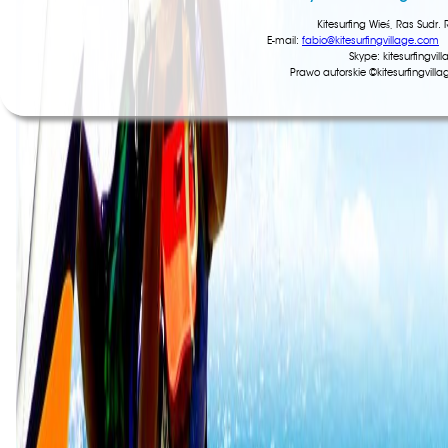
Kitesurfing Wieś, Ras Sud
E-mail:
fabio@kitesurfingvillage.com
T
Skype: kitesurfingv
Prawo autorskie ©kitesurfingvil