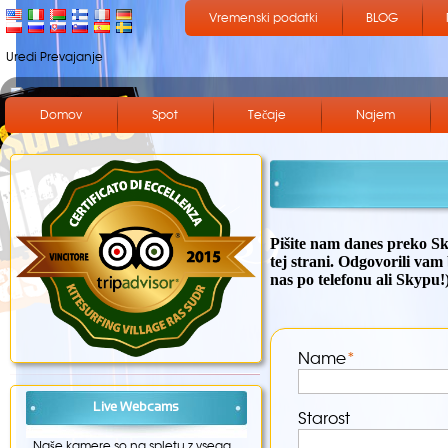
Vremenski podatki
BLOG
Uredi Prevajanje
Domov
Spot
Tečaje
Najem
Pišite nam danes preko Sky
tej strani. Odgovorili vam
nas po telefonu ali Skypu!
Name
*
Live Webcams
Starost
Naše kamere so na spletu z vsega