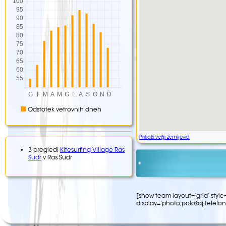
Odstotek vetrovnih dneh
Prikaži večji zemljevid
3 pregledi
Kitesurfing Village Ras
Sudr
v Ras Sudr
[
show-team layout=’grid
’
style
display=’photo
,položaj,telefon