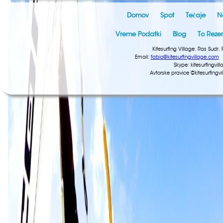
Domov
Spot
Tečaje
N
Vreme Podatki
Blog
To Rezer
Kitesurfing Village, Ras Su
Email:
fabio@kitesurfingvillage.com
T
Skype: kitesurfingv
Avtorske pravice ©kitesurfing