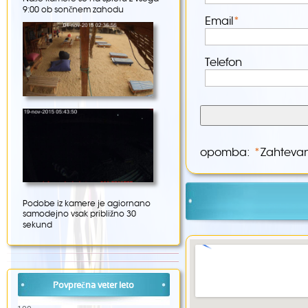
9:00 ob sončnem zahodu
Email
*
Telefon
opomba:
*
Zahtevan
Podobe iz kamere je agiornano
samodejno vsak približno 30
sekund
Povprečna veter leto