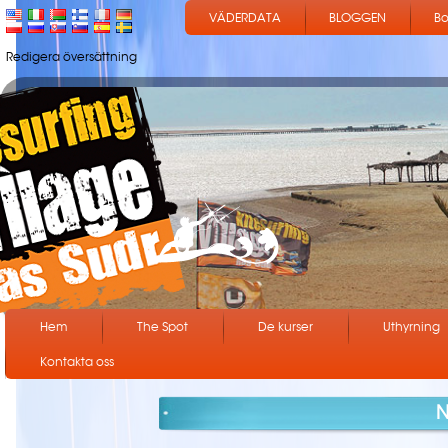
VÄDERDATA
BLOGGEN
Bo
Redigera översättning
Hem
The Spot
De kurser
Uthyrning
Kontakta oss
N