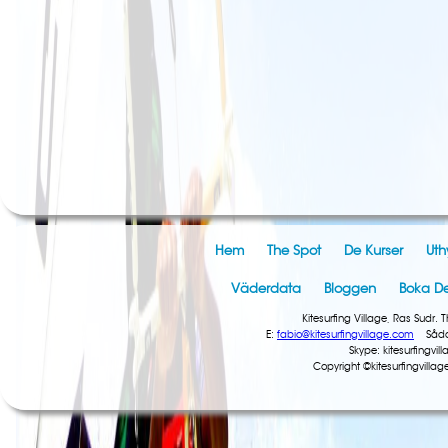
Hem
The Spot
De Kurser
Uth
Väderdata
Bloggen
Boka De
Kitesurfing Village, Ras Sud
E:
fabio@kitesurfingvillage.com
Sådan:
Skype: kitesurfingv
Copyright ©kitesurfingvil